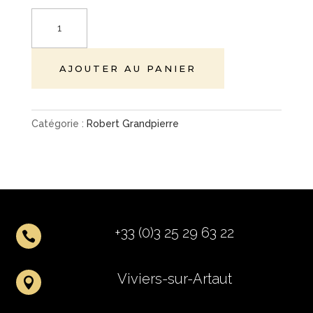
quantité
de
Prestige
AJOUTER AU PANIER
Catégorie :
Robert Grandpierre
+33 (0)3 25 29 63 22

Viviers-sur-Artaut
