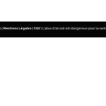
 |
Mentions Légales
|
CGV
| L'abus d'alcool est dangereux pour la s