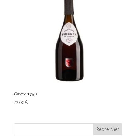
Cuvée 1740
72,00
€